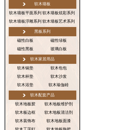
软木墙板
软木墙板平面系列
软木墙板炫彩系列
软木墙板浮雕系列
软木墙板艺术系列
黑板系列
磁性白板
磁性绿板
磁性黑板
玻璃白板
软木家居用品
软木锅垫
软木包包
软木杯垫
软木沙发
软木浴垫
软木瑜伽砖
软木配套产品
软木地板胶
软木地板维护剂
软木板边框
软木地板清洁剂
软木装饰布
软木地板面漆
软木工字钉
软木地板拖把