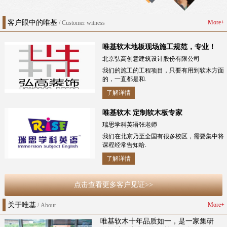
客户眼中的唯基
More+
/ Customer witness
唯基软木地板现场施工规范，专业！
北京弘高创意建筑设计股份有限公司
我们的施工的工程项目，只要有用到软木方面
的，一直都是和.
了解详情
唯基软木 定制软木板专家
瑞思学科英语张老师
我们在北京乃至全国有很多校区，需要集中将
课程经常告知给.
了解详情
点击查看更多客户见证>>
关于唯基
More+
/ About
唯基软木十年品质如一，是一家集研