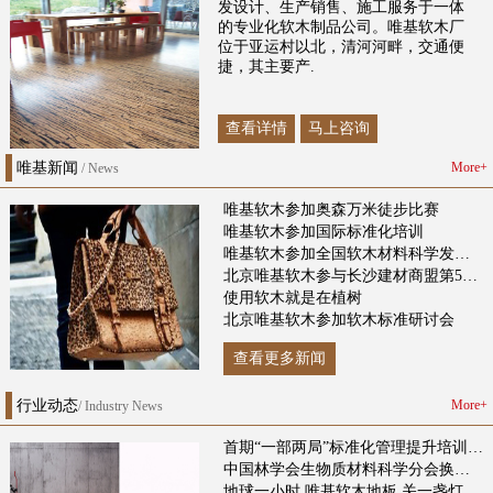
发设计、生产销售、施工服务于一体
的专业化软木制品公司。唯基软木厂
位于亚运村以北，清河河畔，交通便
捷，其主要产.
查看详情
马上咨询
唯基新闻
More+
/ News
唯基软木参加奥森万米徒步比赛
唯基软木参加国际标准化培训
唯基软木参加全国软木材料科学发展标准研讨会
北京唯基软木参与长沙建材商盟第50届财智大讲堂
使用软木就是在植树
北京唯基软木参加软木标准研讨会
查看更多新闻
行业动态
More+
/ Industry News
首期“一部两局”标准化管理提升培训班举办
中国林学会生物质材料科学分会换届大会顺利召开
地球一小时 唯基软木地板 关一盏灯为地球发声