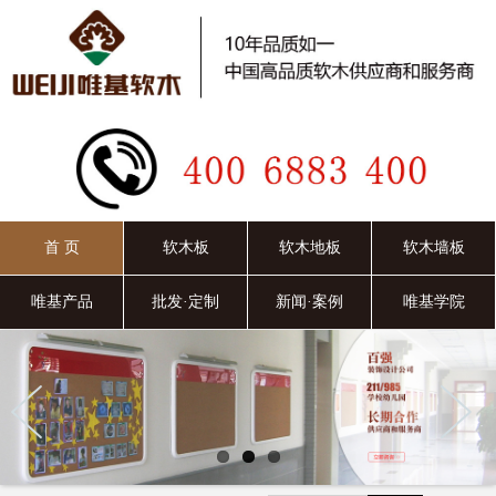
首 页
软木板
软木地板
软木墙板
唯基产品
批发·定制
新闻·案例
唯基学院